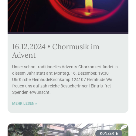
16.12.2024 • Chormusik im
Advent
Unser schon traditionelles Advents-Chorkonzert findet in
diesem Jahr statt am: Montag, 16. Dezember, 19:30
UhrKirche FlemhudeKirchkamp 124107 Flemhude Wir
freuen uns auf zahlreiche BesucherInnen! Eintritt frei,
Spenden erwünscht.
MEHR LESEN »
KONZERTE